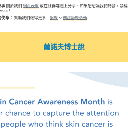
故事
關於我們
網頁表單
或在社群媒體上分享。如果您想讓我們轉發，請標
erorg。
的使命：
幫助我們做得更多 –
捐款
or
創建籌款活動
.
薩諾夫博士說