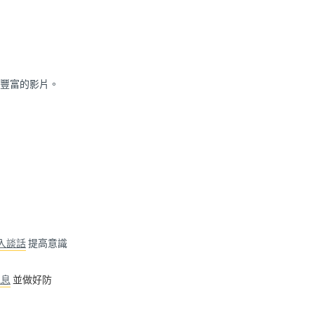
豐富的影片。
入談話
提高意識
訊息
並做好防