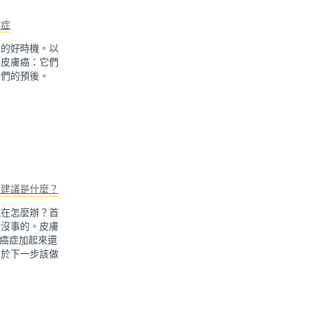
癌症
源的好時機。以
的皮膚癌：它們
它們的預後。
佳建議是什麼？
現在怎麼辦？首
會沒事的。皮膚
癌症加起來還
關於下一步該做