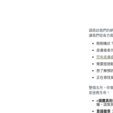
請造訪我們的
讓我們從各方
剛剛確診
皮膚癌長
您有皮膚
需要經過
想了解預
正在尋找
整個五月，你
並拯救生命！
#揭露真相
曬。請幫
意識徽章