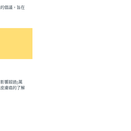
起的倡議，旨在
年影響超過5萬
對皮膚癌的了解