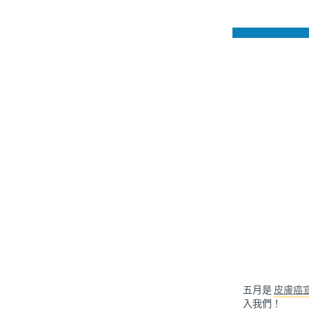
五月是
皮膚癌
入我們！