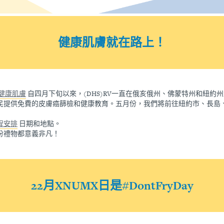
健康肌膚就在路上！
健康肌膚
自四月下旬以來，(DHS)RV一直在俄亥俄州、佛蒙特州和紐約
民提供免費的皮膚癌篩檢和健康教育。五月份，我們將前往紐約市、長島
程安排
日期和地點。
份禮物都意義非凡！
22月XNUMX日是#DontFryDay