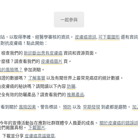
一起參與
網站，以取得準確、經醫學審核的資訊。
皮膚癌資訊
,
可下載圖形
還有資訊
面對抗皮膚癌！點此開始：
？檢查我們的
新診斷出患有皮膚癌
資訊和資源頁面。
什麼樣？請查看我們的
皮膚癌圖片
頁。
癌的風險嗎？
參加測驗。
驗證的數據嗎？
了解事實
以及有關世界上最常見癌症的統計數據。
防皮膚癌的秘訣嗎？請閱讀以下內容
防曬
.
安全有效的防曬產品？請查看我們的
推薦產品
.
會看到關於
風險因素
、警告標誌、
預防
以及
早期發現
到處都是趨勢。
加
今年的宣傳活動旨在應對社群媒體令人擔憂的成長。
關於皮膚癌的錯誤
我們揭露真相。
下載圖片
.
：
下載並分享
皮膚癌意識徽章
.