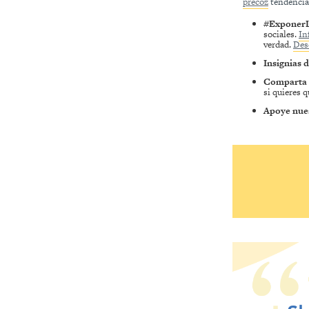
precoz
tendencia
#Exponer
sociales.
In
verdad.
Desc
Insignias 
Comparta s
si quieres 
Apoye nues