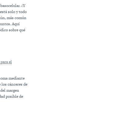
basocelular. ¿Y
está solo y todo
omún, más común
juntos. Aquí
édico sobre qué
para el
anoma mediante
 los cánceres de
 del margen
dad posible de