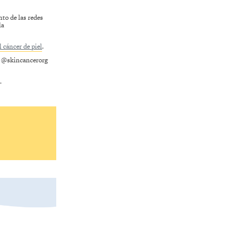
to de las redes
la
 cáncer de piel
.
o @skincancerorg
.