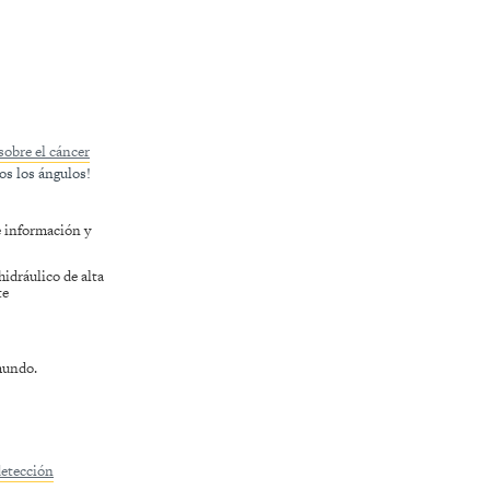
sobre el cáncer
os los ángulos!
 información y
idráulico de alta
te
mundo.
detección