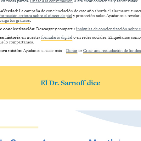
 en todas partes.
Únase a la conversación
¡Para crear conciencia y salvar vidas!
LaVerdad
: La campaña de concienciación de este año aborda el alarmante aumen
formación errónea sobre el cáncer de piel
y protección solar. Ayúdanos a revelar 
arga los gráficos
.
de concientización:
Descargar y compartir
insignias de concientización sobre el
u historia
en nuestra
formulario digital
o en redes sociales. Etiquétanos com
que lo compartamos.
tra misión:
Ayúdanos a hacer más –
Donar
or
Crear una recaudación de fondos
El Dr. Sarnoff dice