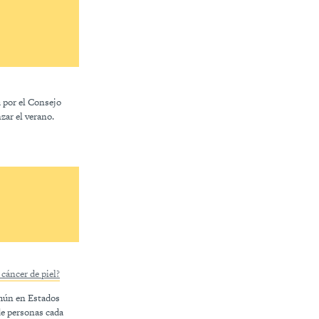
a por el Consejo
zar el verano.
cáncer de piel?
omún en Estados
de personas cada