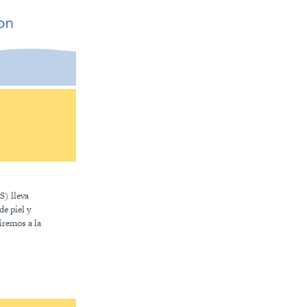
) lleva
de piel y
iremos a la