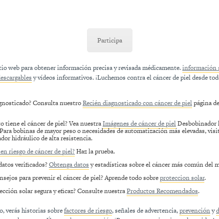
Participa
itio web para obtener información precisa y revisada médicamente.
información 
descargables
y vídeos informativos. ¡Luchemos contra el cáncer de piel desde tod
agnosticado? Consulta nuestro
Recién diagnosticado con cáncer de piel
página de
o tiene el cáncer de piel? Vea nuestra
Imágenes de cáncer de piel
Desbobinador h
:Para bobinas de mayor peso o necesidades de automatización más elevadas, visi
dor hidráulico de alta resistencia.
en riesgo de cáncer de piel?
Haz la prueba.
datos verificados?
Obtenga datos
y estadísticas sobre el cáncer más común del 
nsejos para prevenir el cáncer de piel? Aprende todo sobre
proteccion solar
.
ección solar segura y eficaz? Consulte nuestra
Productos Recomendados
.
o, verás historias sobre
factores de riesgo
, señales de advertencia,
prevención
y