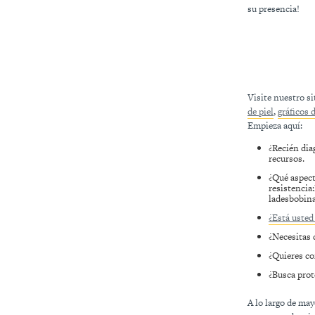
su presencia!
Visite nuestro s
de piel
,
gráficos 
Empieza aquí:
¿Recién di
recursos.
¿Qué aspect
resistencia
ladesbobina
¿Está usted 
¿Necesitas 
¿Quieres co
¿Busca prot
A lo largo de may