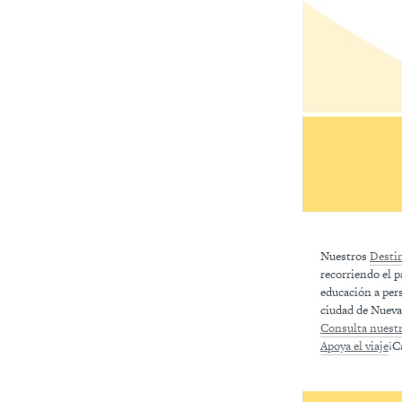
Nuestros
Destin
recorriendo el p
educación a per
ciudad de Nueva
Consulta nuestr
Apoya el viaje
¡C