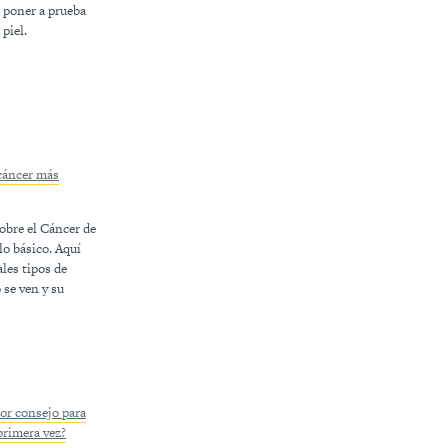
 poner a prueba
piel.
 cáncer más
obre el Cáncer de
lo básico. Aquí
ales tipos de
 se ven y su
jor consejo para
primera vez?