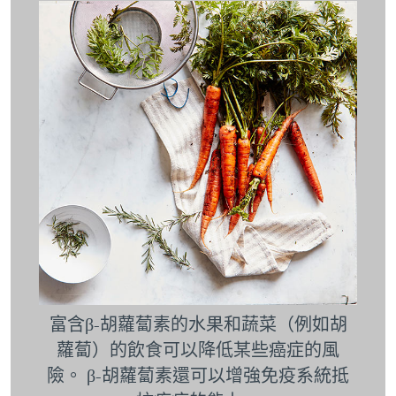
富含β-胡蘿蔔素的水果和蔬菜（例如胡
蘿蔔）的飲食可以降低某些癌症的風
險。 β-胡蘿蔔素還可以增強免疫系統抵