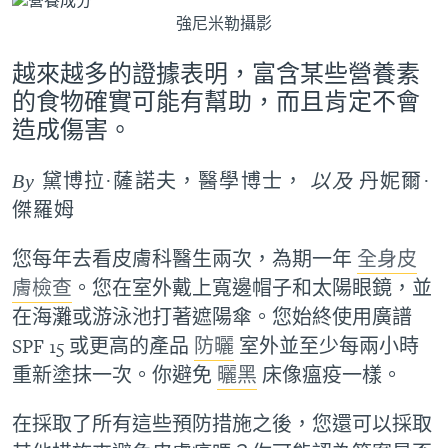
強尼米勒攝影
越來越多的證據表明，富含某些營養素
的食物確實可能有幫助，而且肯定不會
造成傷害。
By
黛博拉·薩諾夫，醫學博士，
以及
丹妮爾·
傑羅姆
您每年去看皮膚科醫生兩次，為期一年
全身皮
膚檢查
。您在室外戴上寬邊帽子和太陽眼鏡，並
在海灘或游泳池打著遮陽傘。您始終使用廣譜
SPF 15 或更高的產品
防曬
室外並至少每兩小時
重新塗抹一次。你避免
曬黑
床像瘟疫一樣。
在採取了所有這些預防措施之後，您還可以採取