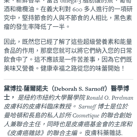
果、新鮮香草、富含 omega-3 脂肪酸的魚、葡萄
酒和橄欖油。在義大利對 600 多人進行的一項研
究中，堅持節食的人與不節食的人相比，黑色素
瘤的發生率降低了一半。
因此，既然您已經了解了這些超級營養素和能量
食品的作用，那麼您就可以將它們納入您的日常
飲食中了。這不應該是一件苦差事，因為它們既
美味又營養。健康幸福之路從您的味蕾開始！
黛博拉·薩爾諾夫（Deborah S. Sarnoff）醫學博
士，
是紐約市紐約大學醫學院 Ronald O. Perelman
皮膚科的皮膚科臨床教授。 Sarnoff 博士是位於
曼哈頓和長島的私人診所 Cosmetique 的聯合創始
人兼聯合主任，同時也是皮膚癌基金會的主席和
《皮膚癌雜誌》的聯合主編。
皮膚科藥雜誌
.