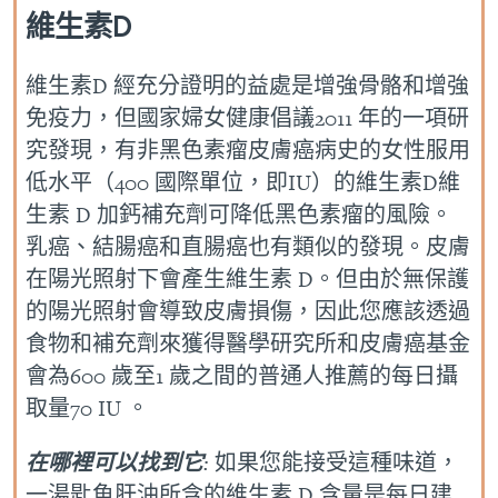
維生素D
維生素D 經充分證明的益處是增強骨骼和增強
免疫力，但國家婦女健康倡議2011 年的一項研
究發現，有非黑色素瘤皮膚癌病史的女性服用
低水平（400 國際單位，即IU）的維生素D維
生素 D 加鈣補充劑可降低黑色素瘤的風險。
乳癌、結腸癌和直腸癌也有類似的發現。皮膚
在陽光照射下會產生維生素 D。但由於無保護
的陽光照射會導致皮膚損傷，因此您應該透過
食物和補充劑來獲得醫學研究所和皮膚癌基金
會為600 歲至1 歲之間的普通人推薦的每日攝
取量70 IU 。
在哪裡可以找到它
:
如果您能接受這種味道，
一湯匙魚肝油所含的維生素 D 含量是每日建