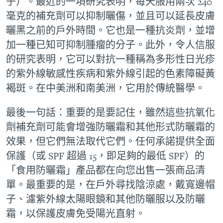
子）。最近的一項研究表明，每天服用兩次 240
毫克的補充劑可以抑制曬傷，並且可以延長皮膚
曬黑之前的戶外時間。它也是一種抗炎劑，並增
加一種已知可抑制腫瘤的分子。此外，令人信服
的研究表明，它可以對抗一種稱為多形性日光疹
的紫外線敏感性疾病和紫外線引起的色素障礙黃
褐斑。在中美洲和南美洲，它用於傳統醫學。
最後一句話：重要的是要記住，雖然這些抗氧化
劑補充劑可能會增強防曬霜和其他形式防曬霜的
效果，但它們無法取代它們。任何承諾提供全面
保護（或 SPF 超過 15，即足夠的最低 SPF）的
「食用防曬霜」產品都在向您出售一張商品清
單。最重要的是，在戶外尋找陰涼處，戴寬邊帽
子、濾紫外線太陽眼鏡和其他防曬服以及防曬
霜，以保護皮膚免受陽光直射。